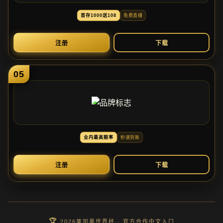
首
存
1000送
108
免
费
直
播
注
册
下
载
05
业
内
最
高
赔
率
秒
速
到
账
注
册
下
载
2026美加墨世界杯 · 官方合作中文入口